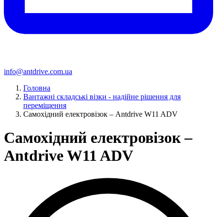
info@antdrive.com.ua
Головна
Вантажні складські візки - надійне рішення для
переміщення
Cамохідний електровізок – Antdrive W11 ADV
Cамохідний електровізок –
Antdrive W11 ADV