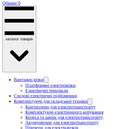
Обране
0
каталог товарів
Вантажні візки
Платформні електровізки
Електричні трицикли
Сходові електричні підйомники
Комплектуючі для складської техніки
Контролери для електротранспорту
Комплектуючі електронного керування
Колеса та шини для електротранспорту
Акумулятори для електротранспорту
Причепи для електровізків