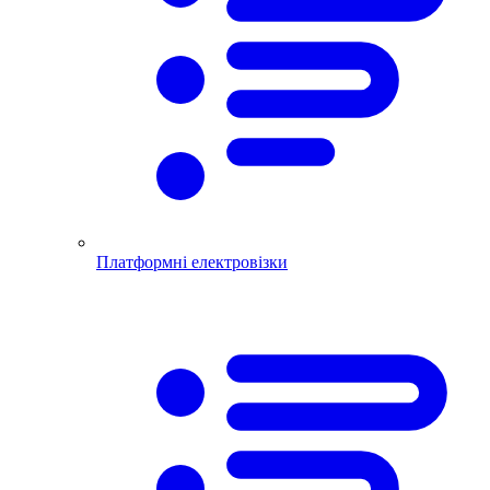
Платформні електровізки