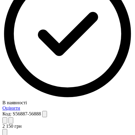
В наявності
Оцінити
Код:
S56887-56888
2 150
грн