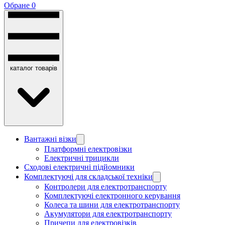
Обране
0
каталог товарів
Вантажні візки
Платформні електровізки
Електричні трицикли
Сходові електричні підйомники
Комплектуючі для складської техніки
Контролери для електротранспорту
Комплектуючі електронного керування
Колеса та шини для електротранспорту
Акумулятори для електротранспорту
Причепи для електровізків