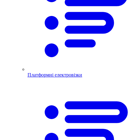
Платформні електровізки