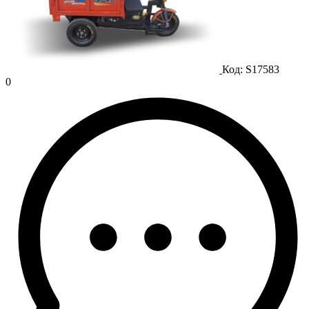
Код:
S17583
0