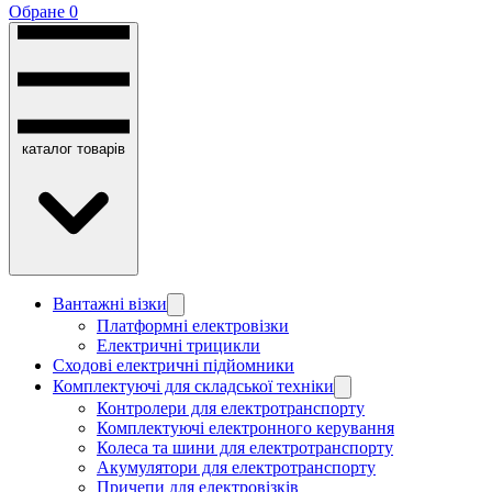
Обране
0
каталог товарів
Вантажні візки
Платформні електровізки
Електричні трицикли
Сходові електричні підйомники
Комплектуючі для складської техніки
Контролери для електротранспорту
Комплектуючі електронного керування
Колеса та шини для електротранспорту
Акумулятори для електротранспорту
Причепи для електровізків