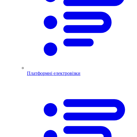
Платформні електровізки