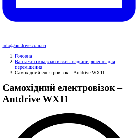
info@antdrive.com.ua
Головна
Вантажні складські візки - надійне рішення для
переміщення
Cамохідний електровізок – Antdrive WX11
Cамохідний електровізок –
Antdrive WX11