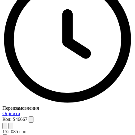
Передзамовлення
Оцінити
Код:
S46667
152 085
грн