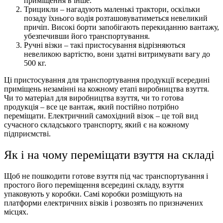
приміщення в інше.
Трицикли – нагадують маленькі трактори, оскільки
позаду їхнього водія розташовуватиметься невеликий
причіп. Високі борти запобігають перекиданню вантажу,
убезпечивши його транспортування.
Ручні візки – такі пристосування відрізняються
невеликою вартістю, вони здатні витримувати вагу до
500 кг.
Ці пристосування для транспортування продукції всередині
приміщень незамінні на кожному етапі виробництва взуття.
Чи то матеріал для виробництва взуття, чи то готова
продукція – все це вантаж, який постійно потрібно
переміщати. Електричний самохідний візок – це той вид
сучасного складського транспорту, який є на кожному
підприємстві.
Як і на чому переміщати взуття на складі
Щоб не пошкодити готове взуття під час транспортування і
простого його переміщення всередині складу, взуття
упаковують у коробки. Самі коробки розміщують на
платформи електричних візків і розвозять по призначених
місцях.