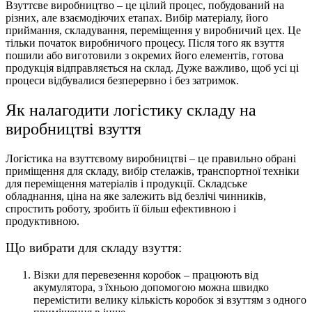
Взуттєве виробництво – це цілий процес, побудований на
різних, але взаємодіючих етапах. Вибір матеріалу, його
приймання, складування, переміщення у виробничий цех. Це
тільки початок виробничого процесу. Після того як взуття
пошили або виготовили з окремих його елементів, готова
продукція відправляється на склад. Дуже важливо, щоб усі ці
процеси відбувалися безперервно і без затримок.
Як налагодити логістику складу на
виробництві взуття
Логістика на взуттєвому виробництві – це правильно обрані
приміщення для складу, вибір стелажів, транспортної техніки
для переміщення матеріалів і продукції. Складське
обладнання, ціна на яке залежить від безлічі чинників,
спростить роботу, зробить її більш ефективною і
продуктивною.
Що вибрати для складу взуття:
Візки для перевезення коробок – працюють від
акумулятора, з їхньою допомогою можна швидко
перемістити велику кількість коробок зі взуттям з одного