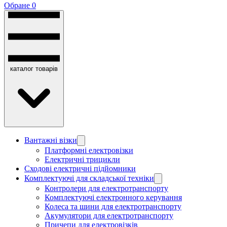
Обране
0
каталог товарів
Вантажні візки
Платформні електровізки
Електричні трицикли
Сходові електричні підйомники
Комплектуючі для складської техніки
Контролери для електротранспорту
Комплектуючі електронного керування
Колеса та шини для електротранспорту
Акумулятори для електротранспорту
Причепи для електровізків