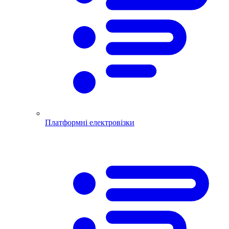
Платформні електровізки